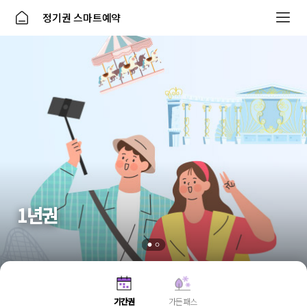
정기권 스마트예약
1년권
기간권
가든패스