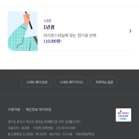
1년권
1년권
라이프스타일에 맞는 정기권 선택
110,000원~
스마트 예약 안내
스마트 예약 가이드
자주하는 질문
이용약관
개인정보 처리방침
경기도 용인시 처인구 포곡읍 에버랜드로 199 삼성물산(주)
대표이사 : 송규종
사업자 등록번호 : 135-85-04288
통신판매업 신고번호 : 제 2006 - 용인처인 - 0216호
사업자정보확인