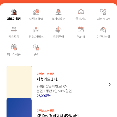
제휴이용권
이달의혜택
정가이용권
즐길거리
What Ever
레스토랑
편의/서비스
드림투어
Plan-it
이큐브스쿨
멤버십상품
솜#
에버랜드 이용권
제휴카드 1+1
7~8월 방문 이벤트! 💳
본인 + 동반 1인 50% 할인
26,000원~
에버랜드 이용권
KB Pay 결제고객 45% 할인