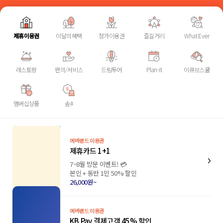
제휴이용권
이달의혜택
정가이용권
즐길거리
What Ever
레스토랑
편의/서비스
드림투어
Plan-it
이큐브스쿨
멤버십상품
솜#
에버랜드 이용권
제휴카드 1+1
7~8월 방문 이벤트! 💳
본인 + 동반 1인 50% 할인
26,000원~
에버랜드 이용권
KB Pay 결제고객 45% 할인